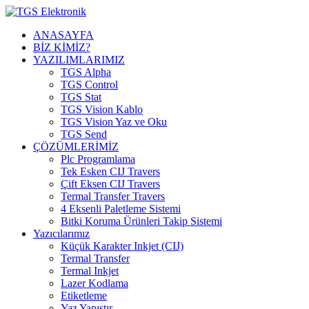
ANASAYFA
BİZ KİMİZ?
YAZILIMLARIMIZ
TGS Alpha
TGS Control
TGS Stat
TGS Vision Kablo
TGS Vision Yaz ve Oku
TGS Send
ÇÖZÜMLERİMİZ
Plc Programlama
Tek Esken CIJ Travers
Çift Eksen CIJ Travers
Termal Transfer Travers
4 Eksenli Paletleme Sistemi
Bitki Koruma Ürünleri Takip Sistemi
Yazıcılarımız
Küçük Karakter Inkjet (CIJ)
Termal Transfer
Termal Inkjet
Lazer Kodlama
Etiketleme
Yaz Yapıştır