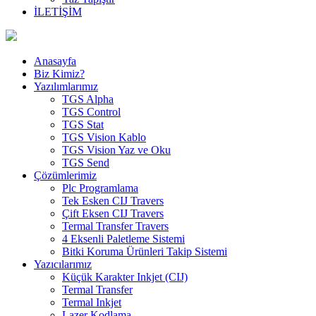
İLETİŞİM
Anasayfa
Biz Kimiz?
Yazılımlarımız
TGS Alpha
TGS Control
TGS Stat
TGS Vision Kablo
TGS Vision Yaz ve Oku
TGS Send
Çözümlerimiz
Plc Programlama
Tek Esken CIJ Travers
Çift Eksen CIJ Travers
Termal Transfer Travers
4 Eksenli Paletleme Sistemi
Bitki Koruma Ürünleri Takip Sistemi
Yazıcılarımız
Küçük Karakter Inkjet (CIJ)
Termal Transfer
Termal Inkjet
Lazer Kodlama