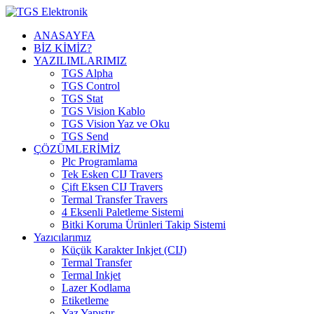
ANASAYFA
BİZ KİMİZ?
YAZILIMLARIMIZ
TGS Alpha
TGS Control
TGS Stat
TGS Vision Kablo
TGS Vision Yaz ve Oku
TGS Send
ÇÖZÜMLERİMİZ
Plc Programlama
Tek Esken CIJ Travers
Çift Eksen CIJ Travers
Termal Transfer Travers
4 Eksenli Paletleme Sistemi
Bitki Koruma Ürünleri Takip Sistemi
Yazıcılarımız
Küçük Karakter Inkjet (CIJ)
Termal Transfer
Termal Inkjet
Lazer Kodlama
Etiketleme
Yaz Yapıştır