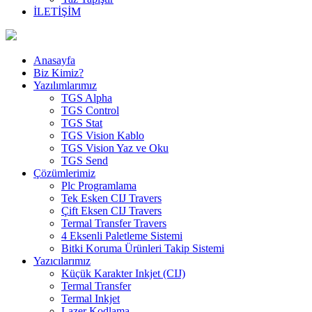
İLETİŞİM
Anasayfa
Biz Kimiz?
Yazılımlarımız
TGS Alpha
TGS Control
TGS Stat
TGS Vision Kablo
TGS Vision Yaz ve Oku
TGS Send
Çözümlerimiz
Plc Programlama
Tek Esken CIJ Travers
Çift Eksen CIJ Travers
Termal Transfer Travers
4 Eksenli Paletleme Sistemi
Bitki Koruma Ürünleri Takip Sistemi
Yazıcılarımız
Küçük Karakter Inkjet (CIJ)
Termal Transfer
Termal Inkjet
Lazer Kodlama