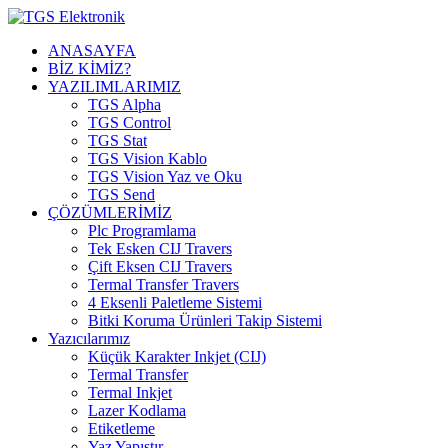
ANASAYFA
BİZ KİMİZ?
YAZILIMLARIMIZ
TGS Alpha
TGS Control
TGS Stat
TGS Vision Kablo
TGS Vision Yaz ve Oku
TGS Send
ÇÖZÜMLERİMİZ
Plc Programlama
Tek Esken CIJ Travers
Çift Eksen CIJ Travers
Termal Transfer Travers
4 Eksenli Paletleme Sistemi
Bitki Koruma Ürünleri Takip Sistemi
Yazıcılarımız
Küçük Karakter Inkjet (CIJ)
Termal Transfer
Termal Inkjet
Lazer Kodlama
Etiketleme
Yaz Yapıştır