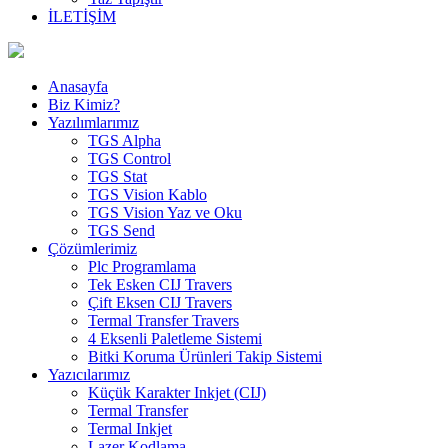
İLETİŞİM
Anasayfa
Biz Kimiz?
Yazılımlarımız
TGS Alpha
TGS Control
TGS Stat
TGS Vision Kablo
TGS Vision Yaz ve Oku
TGS Send
Çözümlerimiz
Plc Programlama
Tek Esken CIJ Travers
Çift Eksen CIJ Travers
Termal Transfer Travers
4 Eksenli Paletleme Sistemi
Bitki Koruma Ürünleri Takip Sistemi
Yazıcılarımız
Küçük Karakter Inkjet (CIJ)
Termal Transfer
Termal Inkjet
Lazer Kodlama